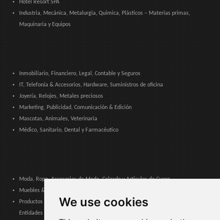
Hotel Resort SPA
Industria, Mecánica, Metalurgia, Química, Plásticos – Materias primas,
Maquinaria y Equipos
Inmobiliario, Financiero, Legal, Contable y Seguros
IT, Telefonía & Accesorios, Hardware, Suministros de oficina
Joyería, Relojes, Metales preciosos
Marketing, Publicidad, Comunicación & Edición
Mascotas, Animales, Veterinaria
Médico, Sanitario, Dental y Farmacéutico
Moda, Ropa, Accesorios de Moda, Calzado y Artículos de Cuero
Muebles & Decoración, Arte y Artesanía, Textiles, Iluminación
We use cookies
Productos & Servicios para Comunidades, Administración Pública y
Entidades Locales