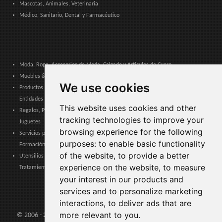
Mascotas, Animales, Veterinaria
Médico, Sanitario, Dental y Farmacéutico
Moda, Ropa, Accesorios de Moda, Calzado y Artículos de Cuero
Muebles & Decoración, Arte y Artesanía, Textiles, Iluminación
We use cookies
Productos & Servicios para Comunidades, Administración Pública y
Entidades Locales
This website uses cookies and other
Regalos, Papelería, Productos de Tabaco, Cigarrillos electrónicos, Souvenirs y
tracking technologies to improve your
Juguetes
browsing experience for the following
Servicios para empresas, Logística, Seguridad laboral, Certificaciones,
purposes:
to enable basic functionality
Formación
of the website
,
to provide a better
Utensilios del hogar, Electrónica de consumo, Electrodomésticos,
experience on the website
,
to measure
Tratamiento de Agua
your interest in our products and
services and to personalize marketing
interactions
,
to deliver ads that are
more relevant to you
.
© 2006 - 2026 Agents24 - C.I.F: IT03479460739