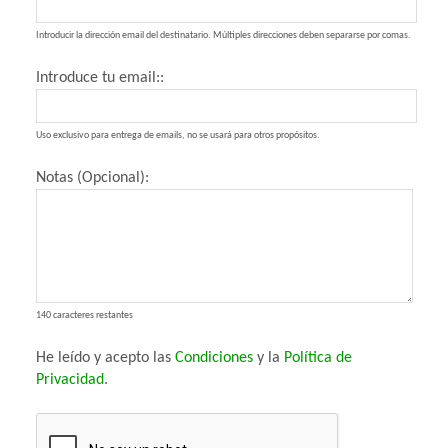
Introducir la dirección email del destinatario. Múltiples direcciones deben separarse por comas.
Introduce tu email::
Uso exclusivo para entrega de emails, no se usará para otros propósitos.
Notas (Opcional):
140 caracteres restantes
He leído y acepto las
Condiciones
y la
Política de
Privacidad
.