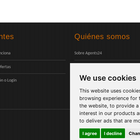
ntes
Quiénes somos
nciona
Sobre Agents24
fertas
Contáctenos
We use cookies
Pagos
ón
o
Login
This website uses cookie
browsing experience for 
the website
,
to provide a
interest in our products 
to deliver ads that are m
I agree
I decline
Chan