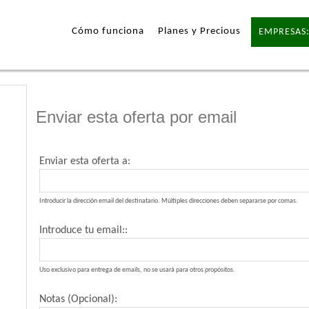
Cómo funciona
Planes y Precious
EMPRESAS:
Enviar esta oferta por email
Enviar esta oferta a:
Introducir la dirección email del destinatario. Múltiples direcciones deben separarse por comas.
Introduce tu email::
Uso exclusivo para entrega de emails, no se usará para otros propósitos.
Notas (Opcional):