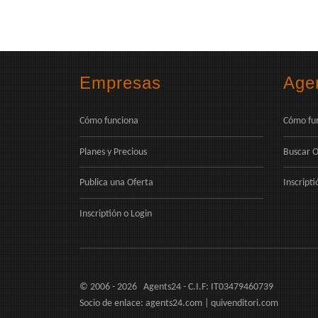
Empresas
Age
Cómo funciona
Cómo fu
Planes y Precious
Buscar O
Publica una Oferta
Inscripti
Inscriptión
o
Login
© 2006 - 2026 Agents24 - C.I.F: IT03479460739
Socio de enlace:
agents24.com
|
quivenditori.com