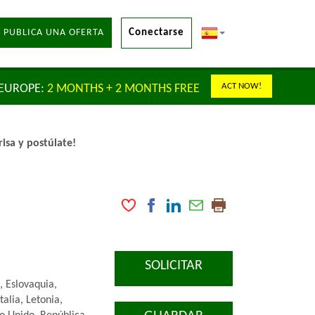
 PUBLICA UNA OFERTA
Conectarse
ACT NOW!
 EUROPE:
2 MONTHS + 2 MONTHS FREE
isa y postúlate!
SOLICITAR
, Eslovaquia,
talia, Letonia,