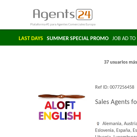
Plataforma #1 para Agentes Comerciales Europa
LAST DAYS
SUMMER SPECIAL PROMO
JOB AD TO 
37 usuarios más
Ref ID: 0077256458
Sales Agents fo
Alemania, Austria
Eslovenia, España, Es