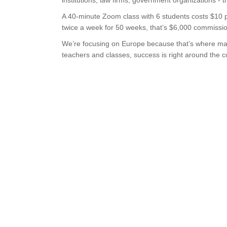
institutions, law firms, government organizations - th
A 40-minute Zoom class with 6 students costs $10 
twice a week for 50 weeks, that’s $6,000 commissi
We’re focusing on Europe because that’s where many 
teachers and classes, success is right around the c