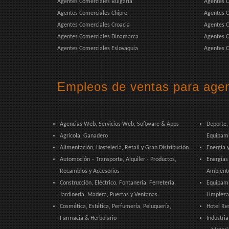
Agentes Comerciales Bulgaria
Agentes C
Agentes Comerciales Chipre
Agentes C
Agentes Comerciales Croacia
Agentes C
Agentes Comerciales Dinamarca
Agentes C
Agentes Comerciales Eslovaquia
Agentes C
Empleos de ventas para agen
Agencias Web, Servicios Web, Software & Apps
Deporte,
Agrícola, Ganadero
Equipam
Alimentación, Hostelería, Retail y Gran Distribución
Energía 
Automoción – Transporte, Alquiler - Productos,
Energías
Recambios y Accesorios
Ambiente
Construcción, Eléctrico, Fontanería, Ferretería,
Equipami
Jardinería, Madera, Puertas y Ventanas
Limpieza
Cosmética, Estética, Perfumería, Peluquería,
Hotel Re
Farmacia & Herbolario
Industri