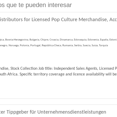
s que te pueden interesar
istributors for Licensed Pop Culture Merchandise, Ac
ica, Bosnia-Herzegovina, Bulgaria, Chipre, Croacia, Dinamarca, Eslovaquia, Eslovenia, España, Estonia, 
egro, Noruega, Polonia, Portugal, República Checa, Rumania, Serbia, Suecia, Suiza, Turquía
se, Stock Collection Job title: Independent Sales Agents, Licensed 
th Africa. Specific territory coverage and licence availability will be
ter Tippgeber für Unternehmensdienstleistungen