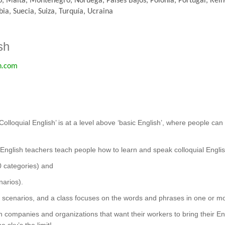
, Malta, Montenegro, Noruega, Países Bajos, Polonia, Portugal, Rei
ia, Suecia, Suiza, Turquía, Ucraina
sh
h.com
‘Colloquial English’ is at a level above ‘basic English’, where people c
 English teachers teach people how to learn and speak colloquial Engli
0 categories) and
arios).
nd scenarios, and a class focuses on the words and phrases in one or m
h companies and organizations that want their workers to bring their Eng