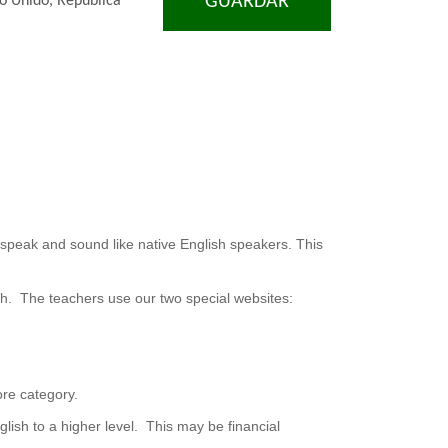
GUARDAR
no Unido, República
an speak and sound like native English speakers. This
sh. The teachers use our two special websites:
ore category.
lish to a higher level. This may be financial