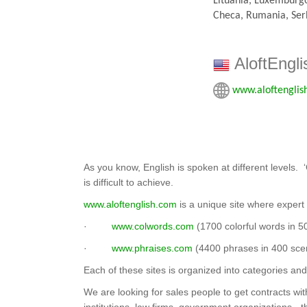
Lituania, Luxemburgo
Checa, Rumania, Serb
AloftEngli
www.aloftenglis
As you know, English is spoken at different levels. 
is difficult to achieve.
www.aloftenglish.com
is a unique site where expert
·
www.colwords.com
(1700 colorful words in 5
·
www.phraises.com
(4400 phrases in 400 scen
Each of these sites is organized into categories a
We are looking for sales people to get contracts wit