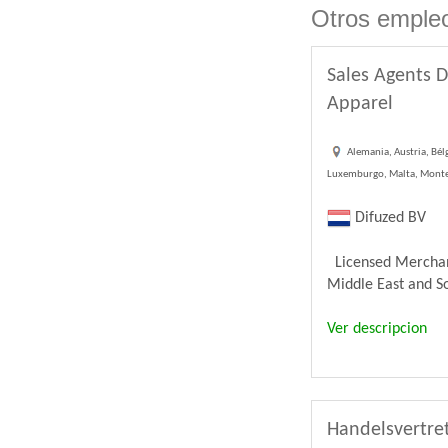
Otros empleo
Sales Agents D
Apparel
Alemania, Austria, Bélg
Luxemburgo, Malta, Monten
Difuzed BV
Licensed Merchandi
Middle East and Sou
Ver descripcion
Handelsvertre