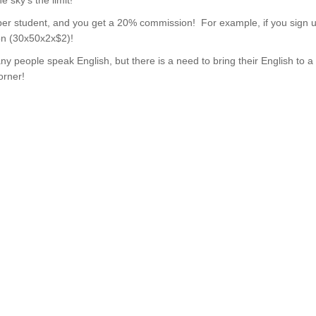
e sky’s the limit!
per student, and you get a 20% commission! For example, if you sign u
on (30x50x2x$2)!
people speak English, but there is a need to bring their English to a h
orner!