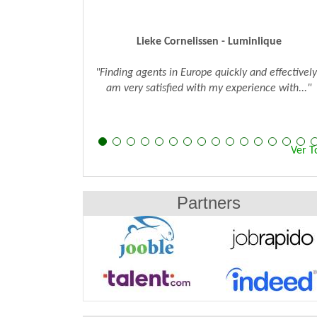
Lieke Cornelissen - Luminlique
Cem Ba
nding agents in Europe quickly and effectively I
"We've been usin
am very satisfied with my experience with..."
identify sales age
Ver T
Partners