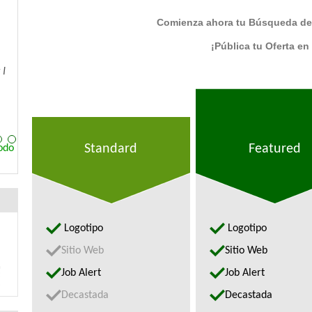
Comienza ahora tu Búsqueda de
kis - WaterH Inc.
¡Pública tu Oferta en
g Agents24 and were able to
nts to represent our brand. We
were..."
Standard
Featured
odo
Logotipo
Logotipo
Sitio Web
Sitio Web
Job Alert
Job Alert
Decastada
Decastada