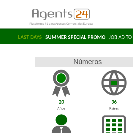
Plataforma #1 para Agentes Comerciales Europa
LAST DAYS
SUMMER SPECIAL PROMO
JOB AD TO 
Números
20
36
Años
Países