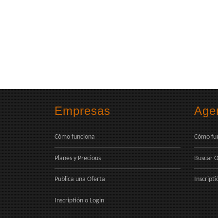
Empresas
Age
Cómo funciona
Cómo fu
Planes y Precious
Buscar O
Publica una Oferta
Inscripti
Inscriptión
o
Login