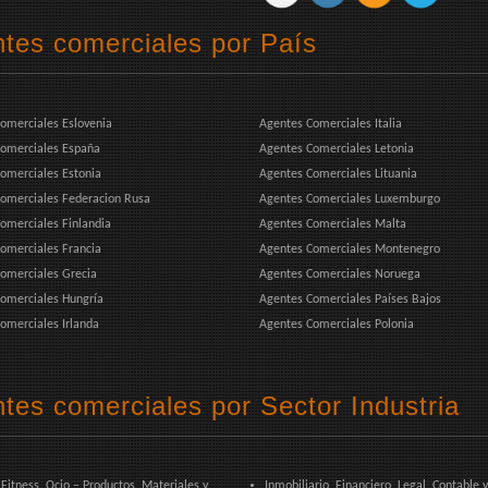
tes comerciales por País
omerciales Eslovenia
Agentes Comerciales Italia
omerciales España
Agentes Comerciales Letonia
omerciales Estonia
Agentes Comerciales Lituania
omerciales Federacion Rusa
Agentes Comerciales Luxemburgo
omerciales Finlandia
Agentes Comerciales Malta
omerciales Francia
Agentes Comerciales Montenegro
omerciales Grecia
Agentes Comerciales Noruega
omerciales Hungría
Agentes Comerciales Países Bajos
omerciales Irlanda
Agentes Comerciales Polonia
tes comerciales por Sector Industria
 Fitness, Ocio – Productos, Materiales y
Inmobiliario, Financiero, Legal, Contable 