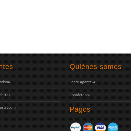
ntes
Quiénes somos
nciona
Sobre Agents24
fertas
Contáctenos
Pagos
ón
o
Login