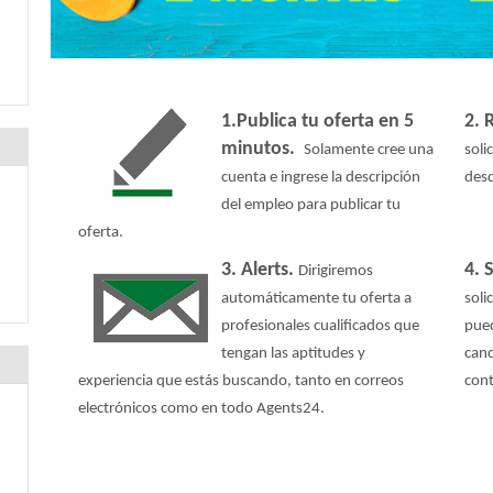
1.Publica tu oferta en 5
2. 
minutos.
Solamente cree una
soli
cuenta e ingrese la descripción
desd
del empleo para publicar tu
oferta.
3. Alerts.
4. 
Dirigiremos
automáticamente tu oferta a
soli
profesionales cualificados que
pued
tengan las aptitudes y
cand
experiencia que estás buscando, tanto en correos
cont
electrónicos como en todo Agents24.