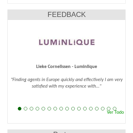
FEEDBACK
eke Cornelissen - Luminlique
Cem Baki
in Europe quickly and effectively I am very
"We've been using Agents2
sfied with my experience with..."
agents to represe
Ver Todo