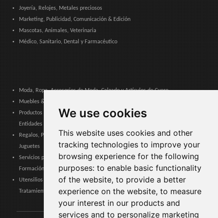
Joyería, Relojes, Metales preciosos
Marketing, Publicidad, Comunicación & Edición
Mascotas, Animales, Veterinaria
Médico, Sanitario, Dental y Farmacéutico
Moda, Ropa, Accesorios de Moda, Calzado y Artículos de Cuero
Muebles & Decoración, Arte y Artesanía, Textiles, Iluminación
We use cookies
Productos & Servicios para Comunidades, Administración Pública y
Entidades Locales
This website uses cookies and other
Regalos, Papelería, Productos de Tabaco, Cigarrillos electrónicos, Souvenirs y
tracking technologies to improve your
Juguetes
browsing experience for the following
Servicios para empresas, Logística, Seguridad laboral, Certificaciones,
purposes:
to enable basic functionality
Formación
of the website
,
to provide a better
Utensilios del hogar, Electrónica de consumo, Electrodomésticos,
experience on the website
,
to measure
Tratamiento de Agua
your interest in our products and
services and to personalize marketing