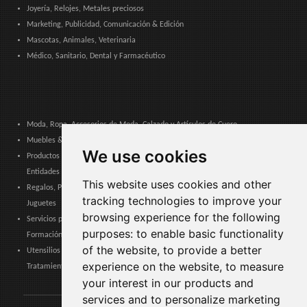
Joyería, Relojes, Metales preciosos
Marketing, Publicidad, Comunicación & Edición
Mascotas, Animales, Veterinaria
Médico, Sanitario, Dental y Farmacéutico
Moda, Ropa, Accesorios de Moda, Calzado y Artículos de Cuero
Muebles & Decoración, Arte y Artesanía, Textiles, Iluminación
We use cookies
Productos & Servicios para Comunidades, Administración Pública y
Entidades Locales
This website uses cookies and other
Regalos, Papelería, Productos de Tabaco, Cigarrillos electrónicos, Souvenirs y
tracking technologies to improve your
Juguetes
browsing experience for the following
Servicios para empresas, Logística, Seguridad laboral, Certificaciones,
purposes:
to enable basic functionality
Formación
of the website
,
to provide a better
Utensilios del hogar, Electrónica de consumo, Electrodomésticos,
experience on the website
,
to measure
Tratamiento de Agua
your interest in our products and
services and to personalize marketing