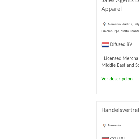
Sales Agents D
Apparel
Alemania, Austria, Bélg
Luxemburgo, Malta, Monten
Difuzed BV
Licensed Merchandi
Middle East and Sou
Ver descripcion
Handelsvertre
Alemania