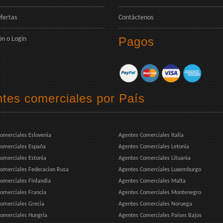
fertas
Contáctenos
Pagos
ón
o
Login
tes comerciales por País
omerciales Eslovenia
Agentes Comerciales Italia
omerciales España
Agentes Comerciales Letonia
omerciales Estonia
Agentes Comerciales Lituania
omerciales Federacion Rusa
Agentes Comerciales Luxemburgo
omerciales Finlandia
Agentes Comerciales Malta
omerciales Francia
Agentes Comerciales Montenegro
omerciales Grecia
Agentes Comerciales Noruega
omerciales Hungría
Agentes Comerciales Países Bajos