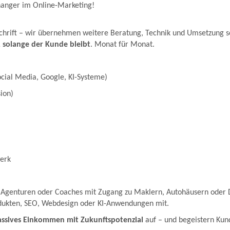
hanger im Online-Marketing!
rschrift – wir übernehmen weitere Beratung, Technik und Umsetzung 
 solange der Kunde bleibt
. Monat für Monat.
ocial Media, Google, KI-Systeme)
ion)
werk
 Agenturen oder Coaches mit Zugang zu Maklern, Autohäusern oder Di
odukten, SEO, Webdesign oder KI-Anwendungen mit.
assives Einkommen mit Zukunftspotenzial
auf – und begeistern Kund