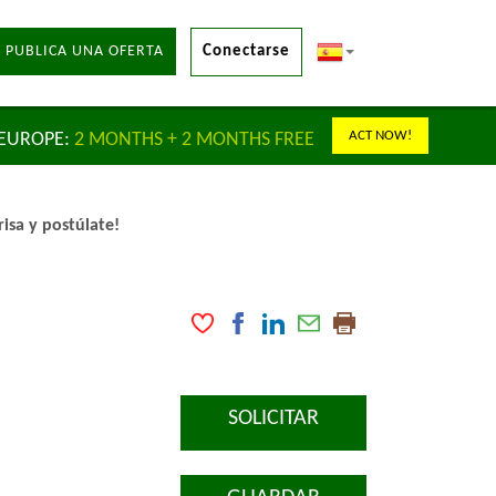
 PUBLICA UNA OFERTA
Conectarse
ACT NOW!
 EUROPE:
2 MONTHS + 2 MONTHS FREE
isa y postúlate!
SOLICITAR