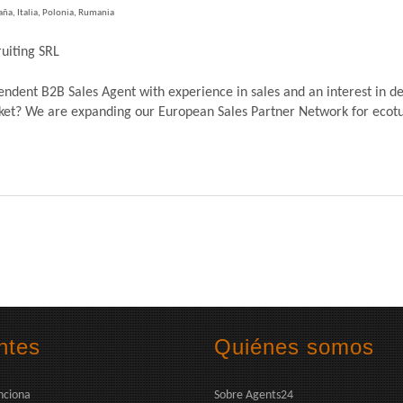
aña, Italia, Polonia, Rumania
uiting SRL
dent B2B Sales Agent with experience in sales and an interest in de
? We are expanding our European Sales Partner Network for ecoturb
ntes
Quiénes somos
nciona
Sobre Agents24