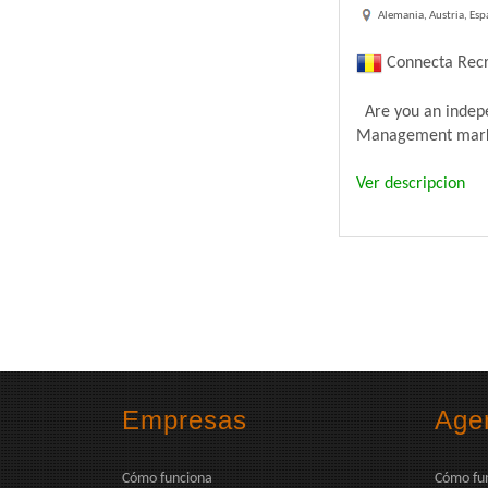
Alemania, Austria, Esp
Connecta Recr
Are you an indepen
Management market
Ver descripcion
Empresas
Age
Cómo funciona
Cómo fu