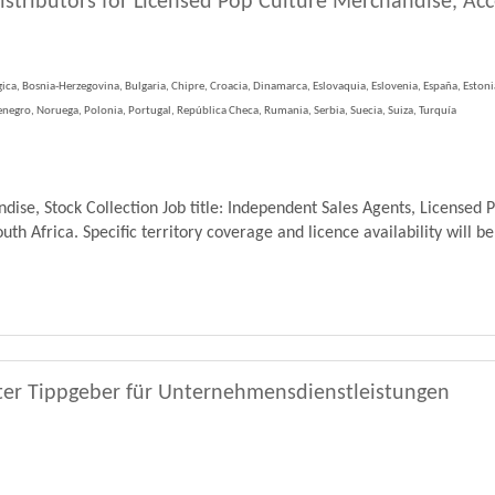
istributors for Licensed Pop Culture Merchandise, Ac
ica, Bosnia-Herzegovina, Bulgaria, Chipre, Croacia, Dinamarca, Eslovaquia, Eslovenia, España, Estonia, 
egro, Noruega, Polonia, Portugal, República Checa, Rumania, Serbia, Suecia, Suiza, Turquía
se, Stock Collection Job title: Independent Sales Agents, Licensed 
th Africa. Specific territory coverage and licence availability will be
ter Tippgeber für Unternehmensdienstleistungen