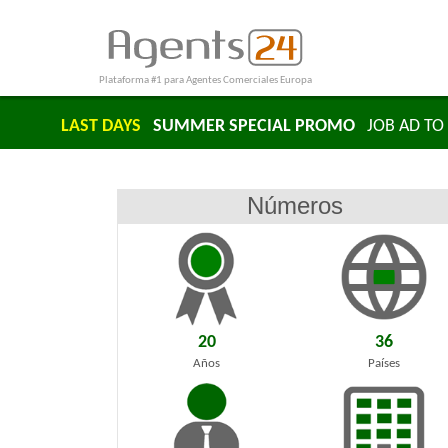
Plataforma #1 para Agentes Comerciales Europa
LAST DAYS
SUMMER SPECIAL PROMO
JOB AD TO 
Números
20
36
Años
Países