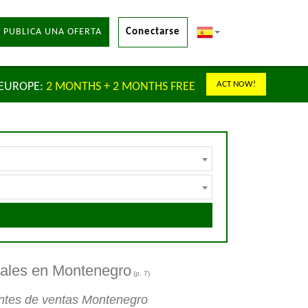
 PUBLICA UNA OFERTA
Conectarse
ACT NOW!
 EUROPE:
2 MONTHS + 2 MONTHS FREE
iales en Montenegro
(p. 7)
entes de ventas Montenegro